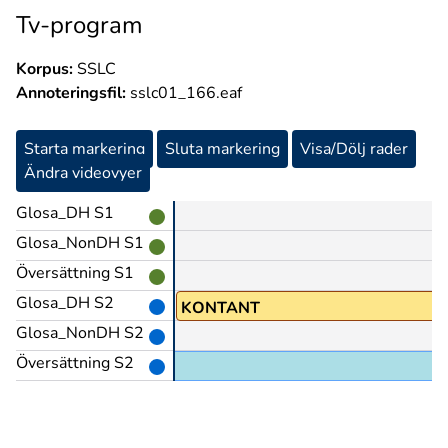
Tv-program
Korpus:
SSLC
Annoteringsfil:
sslc01_166.eaf
Starta markering
Sluta markering
Visa/Dölj rader
Ändra videovyer
Glosa_DH S1
Glosa_NonDH S1
Översättning S1
Glosa_DH S2
KONTANT
Glosa_NonDH S2
Översättning S2