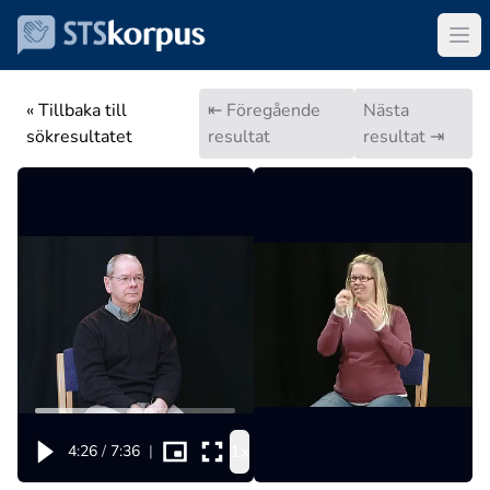
« Tillbaka till
⇤ Föregående
Nästa
sökresultatet
resultat
resultat ⇥
1x
4:26
/
7:36
|