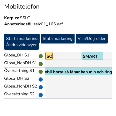
Mobiltelefon
Korpus:
SSLC
Annoteringsfil:
sslc01_165.eaf
Starta markering
Sluta markering
Visa/Dölj rader
Ändra videovyer
Glosa_DH S1
1
SON
SMART
Glosa_NonDH S1
Översättning S1
e dum han för är hans mobil borta så lånar han min och ringer
Glosa_DH S2
Glosa_NonDH S2
Översättning S2