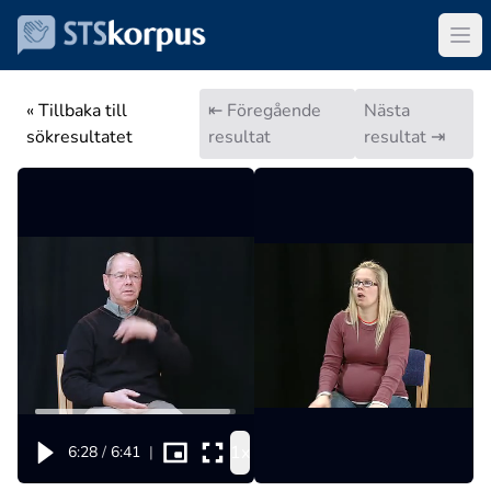
« Tillbaka till
⇤ Föregående
Nästa
sökresultatet
resultat
resultat ⇥
1x
6:28
/
6:41
|