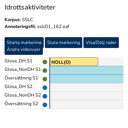
Idrottsaktiviteter
Korpus:
SSLC
Annoteringsfil:
sslc01_162.eaf
Starta markering
Sluta markering
Visa/Dölj rader
Ändra videovyer
Glosa_DH S1
D@en
NOLL(O)
Glosa_NonDH S1
Översättning S1
Glosa_DH S2
Glosa_NonDH S2
Översättning S2