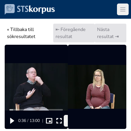
« Tillbaka till
⇤ Föregående
Nästa
sökresultatet
resultat
resultat ⇥
1x
0:36
/
13:00
|