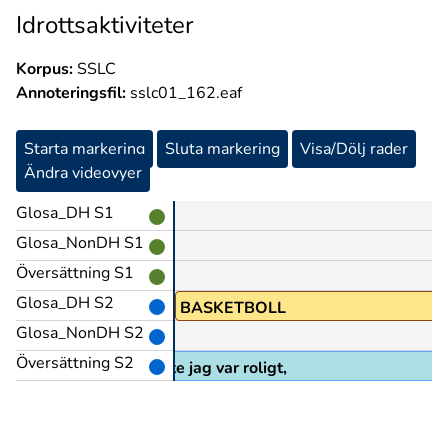
Idrottsaktiviteter
Korpus:
SSLC
Annoteringsfil:
sslc01_162.eaf
Starta markering
Sluta markering
Visa/Dölj rader
Ändra videovyer
Glosa_DH S1
Glosa_NonDH S1
Översättning S1
Glosa_DH S2
BASKETBOLL
Glosa_NonDH S2
Översättning S2
och basket tyckte jag var roligt,