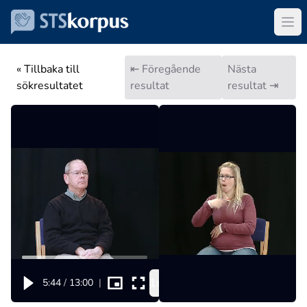
« Tillbaka till
⇤ Föregående
Nästa
sökresultatet
resultat
resultat ⇥
1x
5:44
/
13:00
|