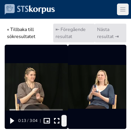
« Tillbaka till
⇤ Föregående
Nästa
sökresultatet
resultat
resultat ⇥
1x
0:13
/
3:04
|