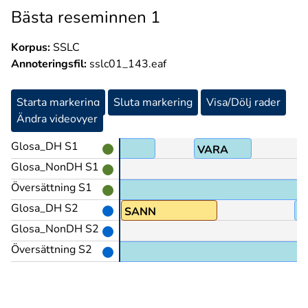
Bästa reseminnen 1
Korpus:
SSLC
Annoteringsfil:
sslc01_143.eaf
Starta markering
Sluta markering
Visa/Dölj rader
Ändra videovyer
Glosa_DH S1
PRECIS
VARA
Glosa_NonDH S1
Översättning S1
Glosa_DH S2
J)
SANN
I
Glosa_NonDH S2
Översättning S2