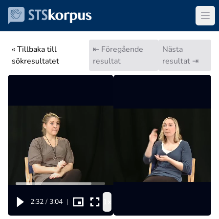
« Tillbaka till
⇤ Föregående
Nästa
sökresultatet
resultat
resultat ⇥
1x
2:32
/
3:04
|