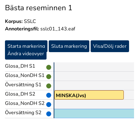
Bästa reseminnen 1
Korpus:
SSLC
Annoteringsfil:
sslc01_143.eaf
Starta markering
Sluta markering
Visa/Dölj rader
Ändra videovyer
Glosa_DH S1
Glosa_NonDH S1
Översättning S1
Glosa_DH S2
A
SÅ-ATT-SÄGA
MINSKA(Jvs)
Glosa_NonDH S2
Översättning S2