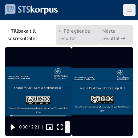
« Tillbaka till
⇤ Föregående
Nästa
sökresultatet
resultat
resultat ⇥
1x
0:00
/
2:21
|