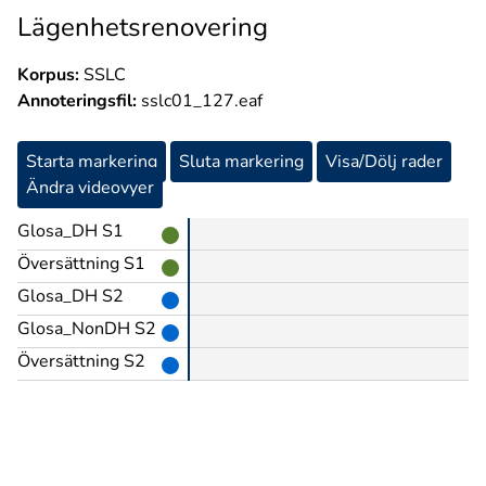
Lägenhetsrenovering
Korpus:
SSLC
Annoteringsfil:
sslc01_127.eaf
Starta markering
Sluta markering
Visa/Dölj rader
Ändra videovyer
Glosa_DH S1
Översättning S1
Glosa_DH S2
Glosa_NonDH S2
Översättning S2