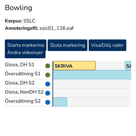
Bowling
Korpus:
SSLC
Annoteringsfil:
sslc01_126.eaf
Starta markering
Sluta markering
Visa/Dölj rader
Ändra videovyer
Glosa_DH S1
SKRIVA
SA
Översättning S1
Glosa_DH S2
Glosa_NonDH S2
Översättning S2