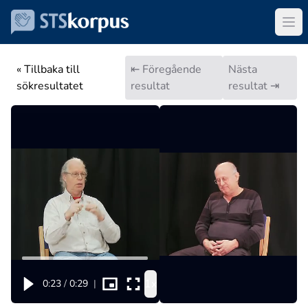
« Tillbaka till
⇤ Föregående
Nästa
sökresultatet
resultat
resultat ⇥
1x
0:23
/
0:29
|