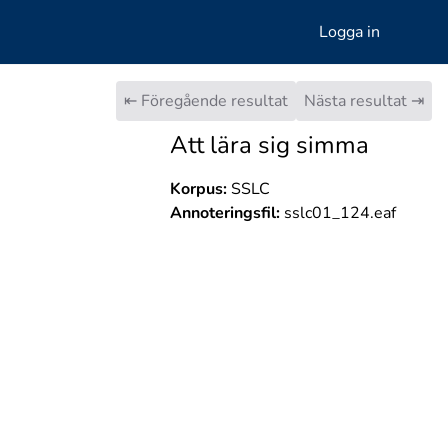
Logga in
⇤ Föregående resultat
Nästa resultat ⇥
Att lära sig simma
Korpus:
SSLC
Annoteringsfil:
sslc01_124.eaf