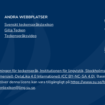
ANDRA WEBBPLATSER
Svenskt teckenspråkslexikon
Gilla Tecken
Teckenspråksvideo
ingen för teckenspråk, Institutionen för lingvistik, Stockholms
rsiell-DelaLika 4.0 Internationell (CC BY-NC-SA 4.0).
Base
utöver denna licens kan vara tillgängligt på
https://www.su.se/f
enlexikon@ling.su.se
.