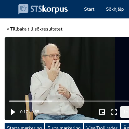
Start
Sökhjälp
« Tillbaka till sökresultatet
1x
0:17
/
0:55
|
Starta markering
Sluta markering
Visa/Dölj rader
Än