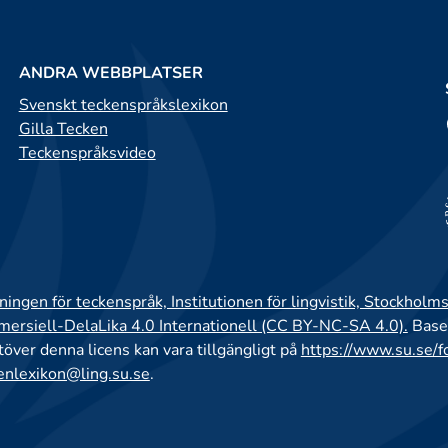
ANDRA WEBBPLATSER
Svenskt teckenspråkslexikon
Gilla Tecken
Teckenspråksvideo
ingen för teckenspråk, Institutionen för lingvistik, Stockholms
rsiell-DelaLika 4.0 Internationell (CC BY-NC-SA 4.0).
Base
utöver denna licens kan vara tillgängligt på
https://www.su.se/f
enlexikon@ling.su.se
.