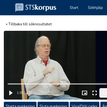
Start
Sökhjälp
« Tillbaka till sökresultatet
1x
1:35
/
1:37
|
Starta markering
Sluta markering
Visa/Dölj rader
Än