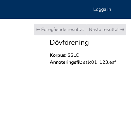
Logga in
⇤ Föregående resultat
Nästa resultat ⇥
Dövförening
Korpus:
SSLC
Annoteringsfil:
sslc01_123.eaf