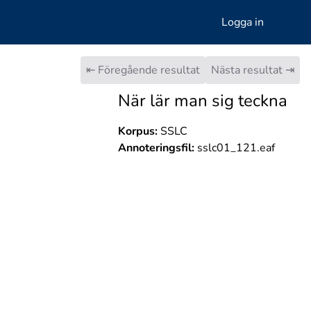
Logga in
⇤ Föregående resultat
Nästa resultat ⇥
När lär man sig teckna
Korpus:
SSLC
Annoteringsfil:
sslc01_121.eaf