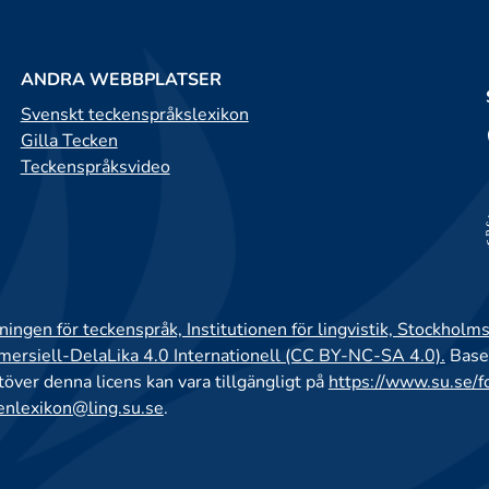
ANDRA WEBBPLATSER
Svenskt teckenspråkslexikon
Gilla Tecken
Teckenspråksvideo
ingen för teckenspråk, Institutionen för lingvistik, Stockholms
rsiell-DelaLika 4.0 Internationell (CC BY-NC-SA 4.0).
Base
utöver denna licens kan vara tillgängligt på
https://www.su.se/f
enlexikon@ling.su.se
.