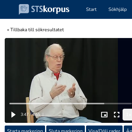
Start
Sökhjälp
« Tillbaka till sökresultatet
1x
3:47
/
4:55
|
Starta markering
Sluta markering
Visa/Dölj rader
Än