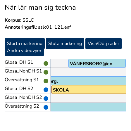
När lär man sig teckna
Korpus:
SSLC
Annoteringsfil:
sslc01_121.eaf
Starta markering
Sluta markering
Visa/Dölj rader
Ändra videovyer
Glosa_DH S1
VÄNERSBORG@en
Glosa_NonDH S1
Översättning S1
I Vänersborg.
Glosa_DH S2
SKOLA
Glosa_NonDH S2
Översättning S2