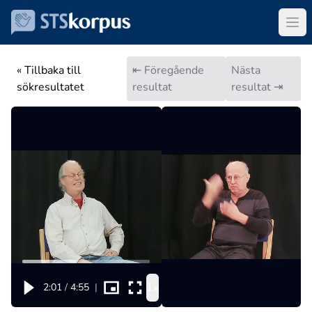
« Tillbaka till
⇤ Föregående
Nästa
sökresultatet
resultat
resultat ⇥
1x
2:01
/
4:55
|