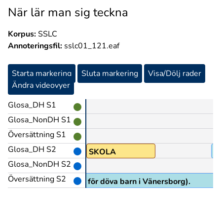
När lär man sig teckna
Korpus:
SSLC
Annoteringsfil:
sslc01_121.eaf
Starta markering
Sluta markering
Visa/Dölj rader
Ändra videovyer
Glosa_DH S1
Glosa_NonDH S1
Översättning S1
Glosa_DH S2
O1
SKOLA
N
Glosa_NonDH S2
Översättning S2
nerskolan (specialskola för döva barn i Vänersborg).