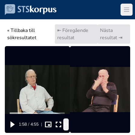
« Tillbaka till
⇤ Föregående
Nästa
sökresultatet
resultat
resultat ⇥
1x
1:58
/
4:55
|