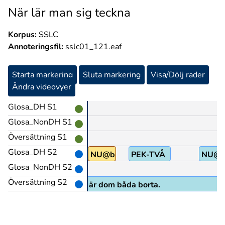
När lär man sig teckna
Korpus:
SSLC
Annoteringsfil:
sslc01_121.eaf
Starta markering
Sluta markering
Visa/Dölj rader
Ändra videovyer
Glosa_DH S1
Glosa_NonDH S1
Översättning S1
Glosa_DH S2
NU@b
PEK-TVÅ
NU@
Glosa_NonDH S2
Översättning S2
Nu är dom båda borta.