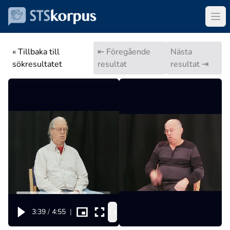
« Tillbaka till
⇤ Föregående
Nästa
sökresultatet
resultat
resultat ⇥
1x
3:39
/
4:55
|