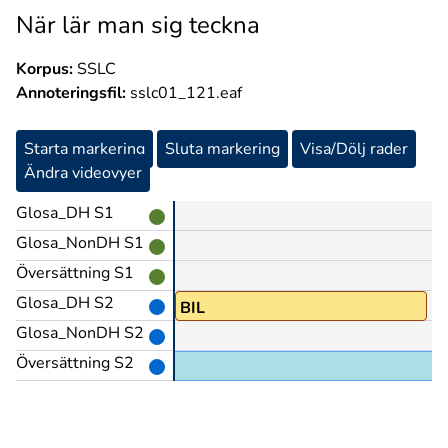
När lär man sig teckna
Korpus:
SSLC
Annoteringsfil:
sslc01_121.eaf
Starta markering
Sluta markering
Visa/Dölj rader
Ändra videovyer
Glosa_DH S1
Glosa_NonDH S1
Översättning S1
Glosa_DH S2
MULTI
BIL
Glosa_NonDH S2
Översättning S2