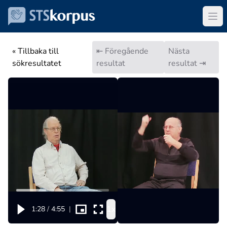
« Tillbaka till
⇤ Föregående
Nästa
sökresultatet
resultat
resultat ⇥
1x
1:28
/
4:55
|