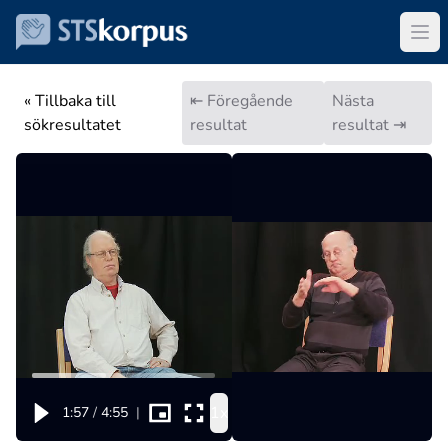
« Tillbaka till
⇤ Föregående
Nästa
sökresultatet
resultat
resultat ⇥
1x
1:57
/
4:55
|