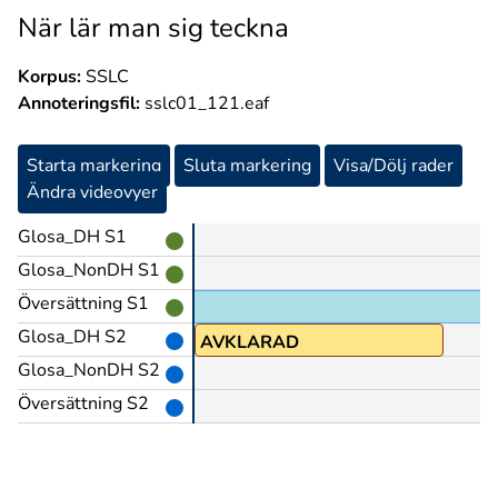
När lär man sig teckna
Korpus:
SSLC
Annoteringsfil:
sslc01_121.eaf
Starta markering
Sluta markering
Visa/Dölj rader
Ändra videovyer
Glosa_DH S1
Glosa_NonDH S1
Översättning S1
Mmm.
Glosa_DH S2
AVKLARAD
Glosa_NonDH S2
Översättning S2