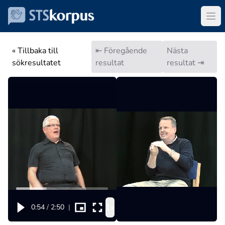
« Tillbaka till
⇤ Föregående
Nästa
sökresultatet
resultat
resultat ⇥
1x
0:54
/
2:50
|