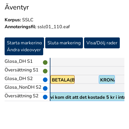
Äventyr
Korpus:
SSLC
Annoteringsfil:
sslc01_110.eaf
Starta markering
Sluta markering
Visa/Dölj rader
Ändra videovyer
Glosa_DH S1
Översättning S1
Glosa_DH S2
BETALA(B)
KRONA+FE
Glosa_NonDH S2
Översättning S2
n så fick vi då veta när vi kom dit att det kostade 5 kr i inträ