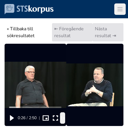
« Tillbaka till
⇤ Föregående
Nästa
sökresultatet
resultat
resultat ⇥
1x
0:26
/
2:50
|