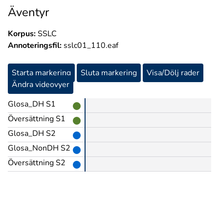
Äventyr
Korpus:
SSLC
Annoteringsfil:
sslc01_110.eaf
Starta markering
Sluta markering
Visa/Dölj rader
Ändra videovyer
Glosa_DH S1
Översättning S1
Glosa_DH S2
Glosa_NonDH S2
Översättning S2