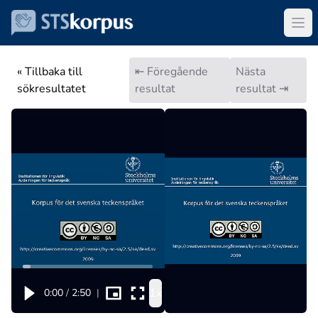
« Tillbaka till
⇤ Föregående
Nästa
sökresultatet
resultat
resultat ⇥
1x
0:00
/
2:50
|