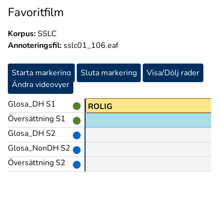
Favoritfilm
Korpus:
SSLC
Annoteringsfil:
sslc01_106.eaf
Starta markering
Sluta markering
Visa/Dölj rader
Ändra videovyer
Glosa_DH S1
ROLIG
Översättning S1
Glosa_DH S2
Glosa_NonDH S2
Översättning S2