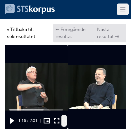
« Tillbaka till
⇤ Föregående
Nästa
sökresultatet
resultat
resultat ⇥
1x
1:16
/
2:01
|