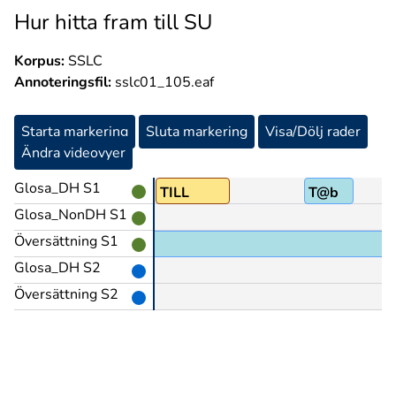
Hur hitta fram till SU
Korpus:
SSLC
Annoteringsfil:
sslc01_105.eaf
Starta markering
Sluta markering
Visa/Dölj rader
Ändra videovyer
Glosa_DH S1
Lb)
TILL
T@b
Glosa_NonDH S1
Översättning S1
Glosa_DH S2
Översättning S2