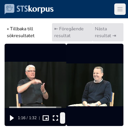
« Tillbaka till
⇤ Föregående
Nästa
sökresultatet
resultat
resultat ⇥
1x
1:16
/
1:32
|