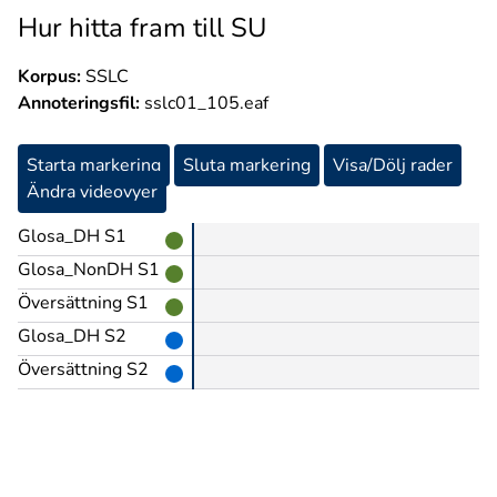
Hur hitta fram till SU
Korpus:
SSLC
Annoteringsfil:
sslc01_105.eaf
Starta markering
Sluta markering
Visa/Dölj rader
Ändra videovyer
Glosa_DH S1
Glosa_NonDH S1
Översättning S1
Glosa_DH S2
Översättning S2