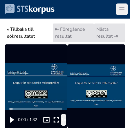
« Tillbaka till
⇤ Föregående
Nästa
sökresultatet
resultat
resultat ⇥
1x
0:00
/
1:32
|