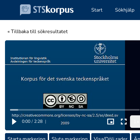
Start
Sökhjälp
« Tillbaka till sökresultatet
1x
0:00
/
2:28
|
Starta markering
Sluta markering
Visa/Dölj rader
Än