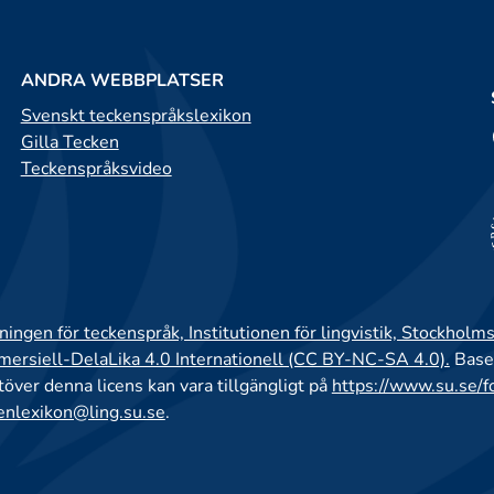
ANDRA WEBBPLATSER
Svenskt teckenspråkslexikon
Gilla Tecken
Teckenspråksvideo
ingen för teckenspråk, Institutionen för lingvistik, Stockholms
rsiell-DelaLika 4.0 Internationell (CC BY-NC-SA 4.0).
Base
utöver denna licens kan vara tillgängligt på
https://www.su.se/f
enlexikon@ling.su.se
.