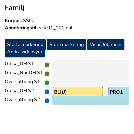
Familj
Korpus:
SSLC
Annoteringsfil:
sslc01_101.eaf
Starta markering
Sluta markering
Visa/Dölj rader
Ändra videovyer
Glosa_DH S1
Glosa_NonDH S1
Översättning S1
Glosa_DH S2
BLI(J)
PRO1
Översättning S2