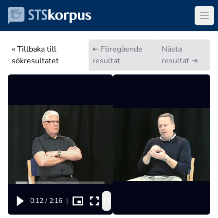
« Tillbaka till
⇤ Föregående
Nästa
sökresultatet
resultat
resultat ⇥
1x
0:12
/
2:16
|