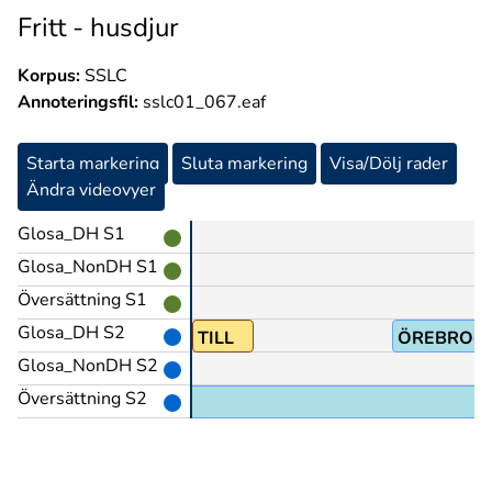
Fritt - husdjur
Korpus:
SSLC
Annoteringsfil:
sslc01_067.eaf
Starta markering
Sluta markering
Visa/Dölj rader
Ändra videovyer
Glosa_DH S1
Glosa_NonDH S1
Översättning S1
Glosa_DH S2
FLYTTA-UT
TILL
ÖREBRO@
Glosa_NonDH S2
Översättning S2