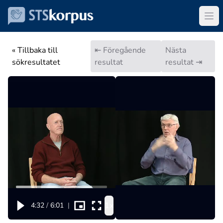
« Tillbaka till
⇤ Föregående
Nästa
sökresultatet
resultat
resultat ⇥
1x
4:32
/
6:01
|