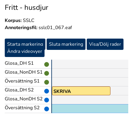
Fritt - husdjur
Korpus:
SSLC
Annoteringsfil:
sslc01_067.eaf
Starta markering
Sluta markering
Visa/Dölj rader
Ändra videovyer
Glosa_DH S1
Glosa_NonDH S1
Översättning S1
Glosa_DH S2
SKRIVA
Glosa_NonDH S2
Översättning S2