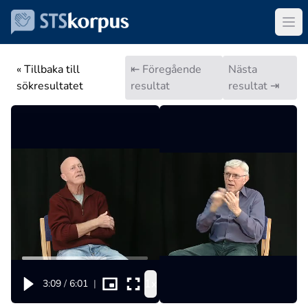
« Tillbaka till
⇤ Föregående
Nästa
sökresultatet
resultat
resultat ⇥
1x
3:09
/
6:01
|