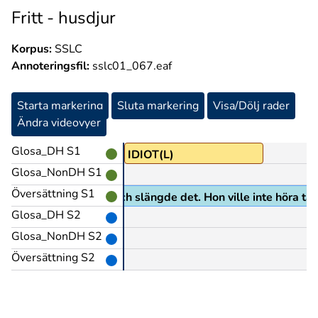
Fritt - husdjur
Korpus:
SSLC
Annoteringsfil:
sslc01_067.eaf
Starta markering
Sluta markering
Visa/Dölj rader
Ändra videovyer
Glosa_DH S1
IDIOT(L)
Glosa_NonDH S1
Översättning S1
 betyget i småbitar och slängde det. Hon ville inte höra ta
Glosa_DH S2
Glosa_NonDH S2
Översättning S2