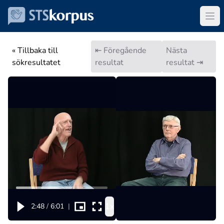
« Tillbaka till
⇤ Föregående
Nästa
sökresultatet
resultat
resultat ⇥
1x
2:48
/
6:01
|