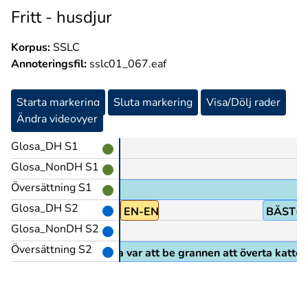
Fritt - husdjur
Korpus:
SSLC
Annoteringsfil:
sslc01_067.eaf
Starta markering
Sluta markering
Visa/Dölj rader
Ändra videovyer
Glosa_DH S1
Glosa_NonDH S1
Översättning S1
Glosa_DH S2
EN-ENDA
BÄST(B
Glosa_NonDH S2
Översättning S2
Det absolut bästa var att be grannen att överta katten