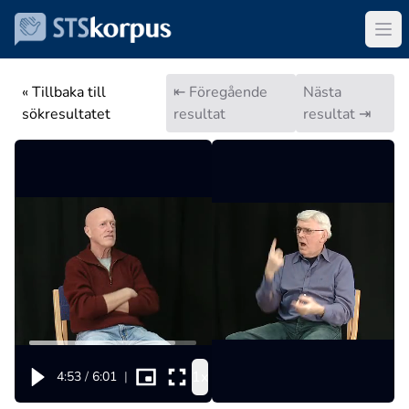
« Tillbaka till
⇤ Föregående
Nästa
sökresultatet
resultat
resultat ⇥
1x
4:53
/
6:01
|