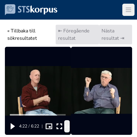
« Tillbaka till
⇤ Föregående
Nästa
sökresultatet
resultat
resultat ⇥
1x
4:22
/
6:22
|