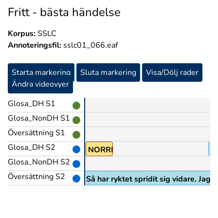
Fritt - bästa händelse
Korpus:
SSLC
Annoteringsfil:
sslc01_066.eaf
Starta markering
Sluta markering
Visa/Dölj rader
Ändra videovyer
Glosa_DH S1
Glosa_NonDH S1
Översättning S1
Glosa_DH S2
PEK
NORRLAND@en
P
Glosa_NonDH S2
Översättning S2
, i Sundsvall, tror jag. Så har ryktet spridit sig vidare. Jag h