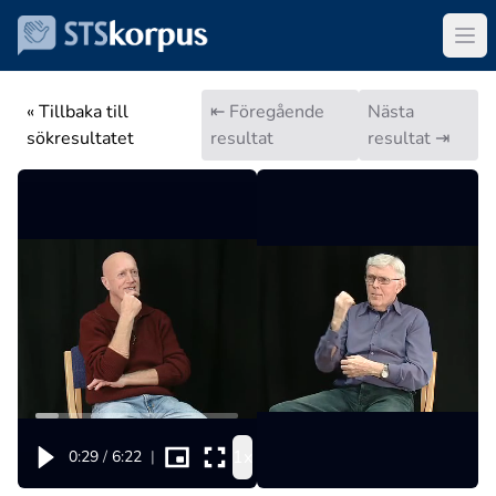
« Tillbaka till
⇤ Föregående
Nästa
sökresultatet
resultat
resultat ⇥
1x
0:29
/
6:22
|