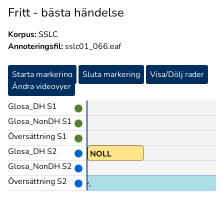
Fritt - bästa händelse
Korpus:
SSLC
Annoteringsfil:
sslc01_066.eaf
Starta markering
Sluta markering
Visa/Dölj rader
Ändra videovyer
Glosa_DH S1
Glosa_NonDH S1
Översättning S1
Glosa_DH S2
EN
NOLL
Glosa_NonDH S2
Översättning S2
cken....Äsch, jag skämtar.