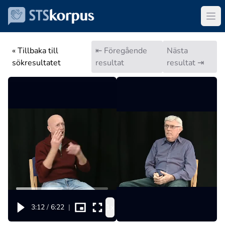
« Tillbaka till
⇤ Föregående
Nästa
sökresultatet
resultat
resultat ⇥
1x
3:12
/
6:22
|