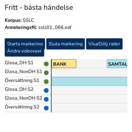
Fritt - bästa händelse
Korpus:
SSLC
Annoteringsfil:
sslc01_066.eaf
Starta markering
Sluta markering
Visa/Dölj rader
Ändra videovyer
Glosa_DH S1
BANK
SAMTALA
Glosa_NonDH S1
Översättning S1
g?
Glosa_DH S2
Glosa_NonDH S2
Översättning S2