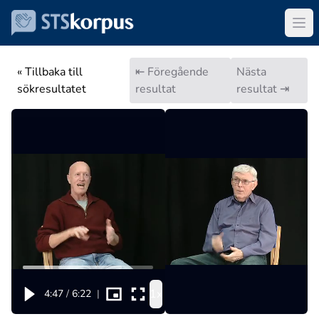
« Tillbaka till
⇤ Föregående
Nästa
sökresultatet
resultat
resultat ⇥
1x
4:47
/
6:22
|