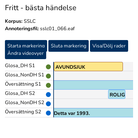
Fritt - bästa händelse
Korpus:
SSLC
Annoteringsfil:
sslc01_066.eaf
Starta markering
Sluta markering
Visa/Dölj rader
Ändra videovyer
Glosa_DH S1
INTE
AVUNDSJUK
Glosa_NonDH S1
Översättning S1
Glosa_DH S2
ROLIG
Glosa_NonDH S2
Översättning S2
Det var roligt. Detta var 1993.