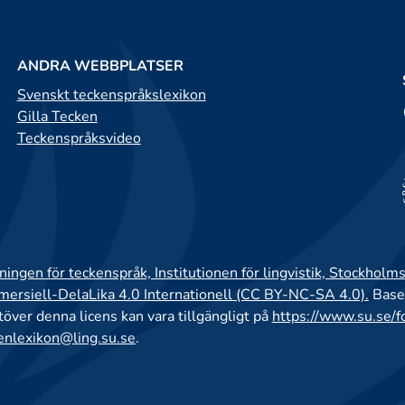
ANDRA WEBBPLATSER
Svenskt teckenspråkslexikon
Gilla Tecken
Teckenspråksvideo
ingen för teckenspråk, Institutionen för lingvistik, Stockholms
rsiell-DelaLika 4.0 Internationell (CC BY-NC-SA 4.0).
Base
utöver denna licens kan vara tillgängligt på
https://www.su.se/f
enlexikon@ling.su.se
.