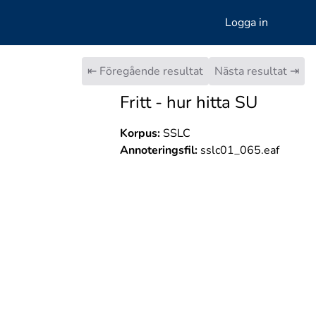
Logga in
⇤ Föregående resultat
Nästa resultat ⇥
Fritt - hur hitta SU
Korpus:
SSLC
Annoteringsfil:
sslc01_065.eaf