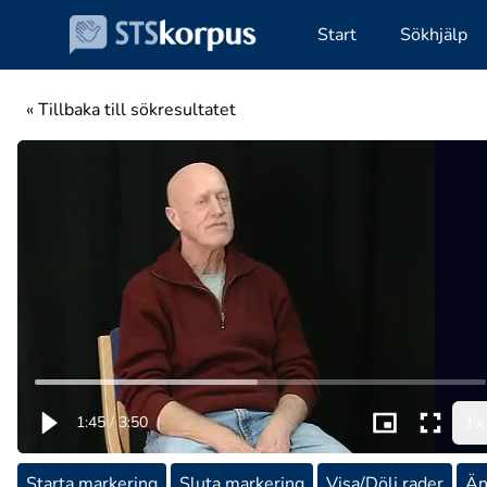
Start
Sökhjälp
« Tillbaka till sökresultatet
1x
1:45
/
3:50
|
Starta markering
Sluta markering
Visa/Dölj rader
Än