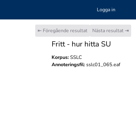
Logga in
⇤ Föregående resultat
Nästa resultat ⇥
Fritt - hur hitta SU
Korpus:
SSLC
Annoteringsfil:
sslc01_065.eaf