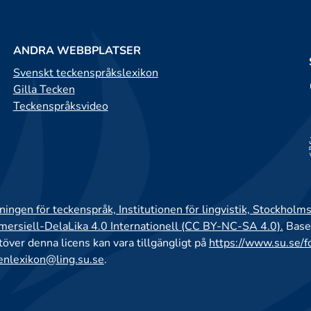
ANDRA WEBBPLATSER
Svenskt teckenspråkslexikon
Gilla Tecken
Teckenspråksvideo
ingen för teckenspråk, Institutionen för lingvistik, Stockholms
rsiell-DelaLika 4.0 Internationell (CC BY-NC-SA 4.0).
Base
utöver denna licens kan vara tillgängligt på
https://www.su.se/f
enlexikon@ling.su.se
.