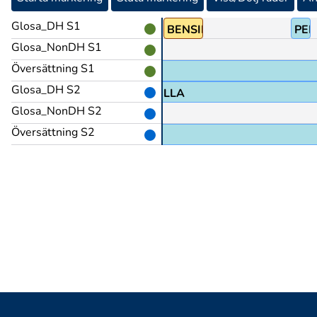
Glosa_DH S1
A:SLUKA
BENSIN
PEK
Glosa_NonDH S1
Översättning S1
Glosa_DH S2
RULLA
Glosa_NonDH S2
Översättning S2