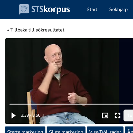
Start
Sökhjälp
« Tillbaka till sökresultatet
1x
3:39
/
3:50
|
Starta markering
Sluta markering
Visa/Dölj rader
Än