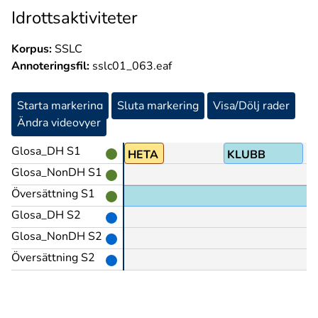
Idrottsaktiviteter
Korpus:
SSLC
Annoteringsfil:
sslc01_063.eaf
Starta markering
Sluta markering
Visa/Dölj rader
Ändra videovyer
Glosa_DH S1
HETA
KLUBB
Glosa_NonDH S1
Översättning S1
Glosa_DH S2
Glosa_NonDH S2
Översättning S2