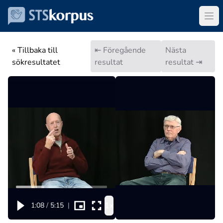
« Tillbaka till
⇤ Föregående
Nästa
sökresultatet
resultat
resultat ⇥
1x
1:08
/
5:15
|