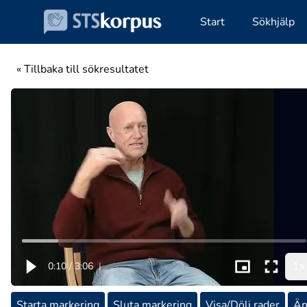
Start
Sökhjälp
« Tillbaka till sökresultatet
1x
0:10
/
3:06
|
Starta markering
Sluta markering
Visa/Dölj rader
Än