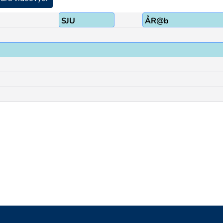
SJU
ÅR@b