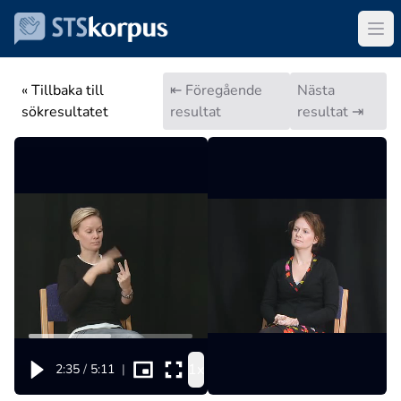
« Tillbaka till
⇤ Föregående
Nästa
sökresultatet
resultat
resultat ⇥
1x
2:35
/
5:11
|