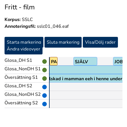
Fritt - film
Korpus:
SSLC
Annoteringsfil:
sslc01_046.eaf
Starta markering
Sluta markering
Visa/Dölj rader
Ändra videovyer
Glosa_DH S1
EK>pekf
PAPPA
SJÄLV
JOBB
Glosa_NonDH S1
Översättning S1
m servitör och blir förälskad i mamman eeh i henne under en
Glosa_DH S2
Glosa_NonDH S2
Översättning S2