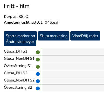
Fritt - film
Korpus:
SSLC
Annoteringsfil:
sslc01_046.eaf
Starta markering
Sluta markering
Visa/Dölj rader
Ändra videovyer
Glosa_DH S1
Glosa_NonDH S1
Översättning S1
Glosa_DH S2
Glosa_NonDH S2
Översättning S2