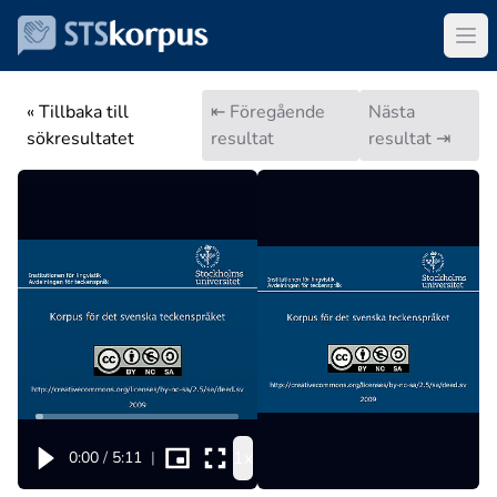
« Tillbaka till
⇤ Föregående
Nästa
sökresultatet
resultat
resultat ⇥
1x
0:00
/
5:11
|