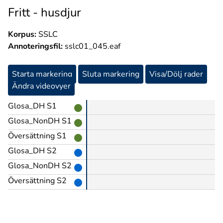
Fritt - husdjur
Korpus:
SSLC
Annoteringsfil:
sslc01_045.eaf
Starta markering
Sluta markering
Visa/Dölj rader
Ändra videovyer
Glosa_DH S1
Glosa_NonDH S1
Översättning S1
Glosa_DH S2
Glosa_NonDH S2
Översättning S2