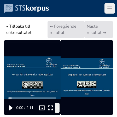
« Tillbaka till
⇤ Föregående
Nästa
sökresultatet
resultat
resultat ⇥
1x
0:00
/
2:11
|