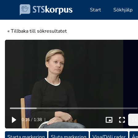
Start
Sökhjälp
« Tillbaka till sökresultatet
1x
0:16
/
1:38
|
Starta markering
Sluta markering
Visa/Dölj rader
Än