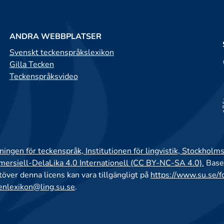
ANDRA WEBBPLATSER
Svenskt teckenspråkslexikon
Gilla Tecken
Teckenspråksvideo
ingen för teckenspråk, Institutionen för lingvistik, Stockholms
rsiell-DelaLika 4.0 Internationell (CC BY-NC-SA 4.0).
Base
utöver denna licens kan vara tillgängligt på
https://www.su.se/f
enlexikon@ling.su.se
.