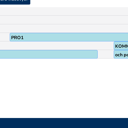
PRO1
KOMM
och po