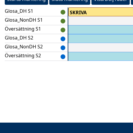
Glosa_DH S1
SKRIVA
Glosa_NonDH S1
Översättning S1
ja det gjorde vi,
Glosa_DH S2
SKRIVA
Glosa_NonDH S2
Översättning S2
 skriva till varandra? Jaha.