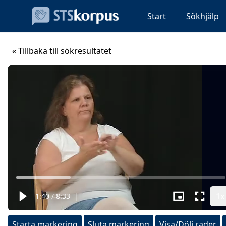
Start
Sökhjälp
« Tillbaka till sökresultatet
1x
1:40
/
8:33
|
Starta markering
Sluta markering
Visa/Dölj rader