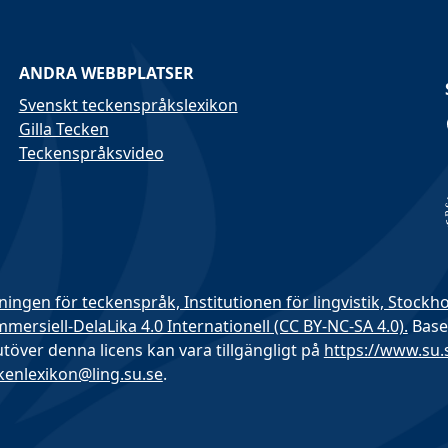
ANDRA WEBBPLATSER
Svenskt teckenspråkslexikon
Gilla Tecken
Teckenspråksvideo
ningen för teckenspråk, Institutionen för lingvistik, Stockh
rsiell-DelaLika 4.0 Internationell (CC BY-NC-SA 4.0).
Base
 utöver denna licens kan vara tillgängligt på
https://www.su
kenlexikon@ling.su.se
.