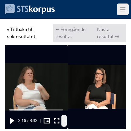
« Tillbaka till
⇤ Föregående
Nästa
sökresultatet
resultat
resultat ⇥
1x
3:16
/
8:33
|