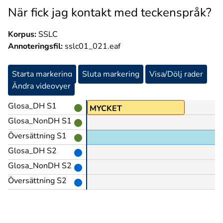
När fick jag kontakt med teckenspråk?
Korpus:
SSLC
Annoteringsfil:
sslc01_021.eaf
Starta markering
Sluta markering
Visa/Dölj rader
Ändra videovyer
Glosa_DH S1
FÖR@z
MYCKET
Glosa_NonDH S1
Översättning S1
Glosa_DH S2
Glosa_NonDH S2
Översättning S2