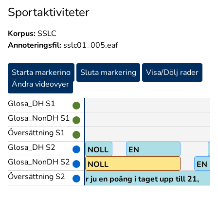
Sportaktiviteter
Korpus:
SSLC
Annoteringsfil:
sslc01_005.eaf
Starta markering
Sluta markering
Visa/Dölj rader
Ändra videovyer
Glosa_DH S1
Glosa_NonDH S1
Översättning S1
Glosa_DH S2
PRO1
NOLL
EN
E
Glosa_NonDH S2
NOLL
EN
Översättning S2
det är ju en poäng i taget upp till 21,