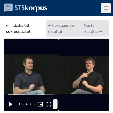
« Tillbaka till
⇤ Föregående
Nästa
sökresultatet
resultat
resultat ⇥
1x
1:16
/
4:38
|