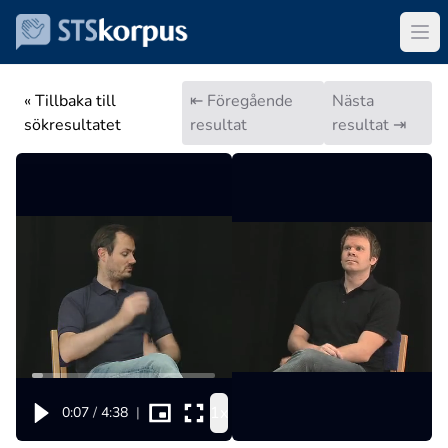
« Tillbaka till
⇤ Föregående
Nästa
sökresultatet
resultat
resultat ⇥
1x
0:07
/
4:38
|