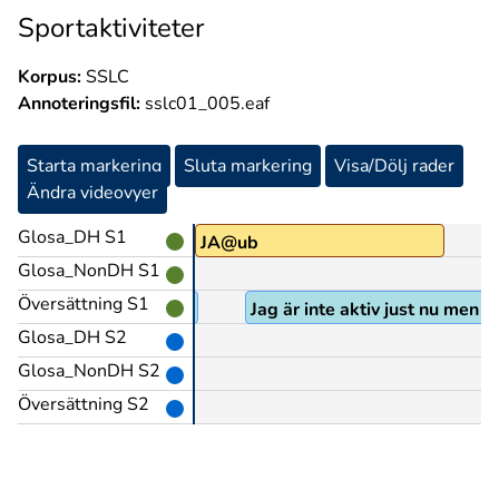
Sportaktiviteter
Korpus:
SSLC
Annoteringsfil:
sslc01_005.eaf
Starta markering
Sluta markering
Visa/Dölj rader
Ändra videovyer
Glosa_DH S1
JA@ub
Glosa_NonDH S1
Översättning S1
Jag är inte aktiv just nu men 
Glosa_DH S2
Glosa_NonDH S2
Översättning S2