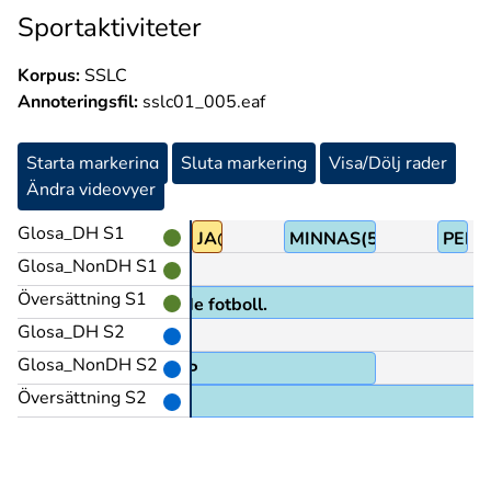
Sportaktiviteter
Korpus:
SSLC
Annoteringsfil:
sslc01_005.eaf
Starta markering
Sluta markering
Visa/Dölj rader
Ändra videovyer
Glosa_DH S1
JA@ub
MINNAS(5)
PEK>
Glosa_NonDH S1
Översättning S1
 jag minns att du spelade fotboll.
Glosa_DH S2
Glosa_NonDH S2
VÄXA-UPP
Översättning S2