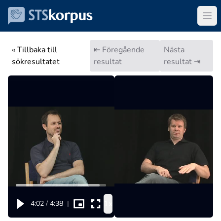
« Tillbaka till
⇤ Föregående
Nästa
sökresultatet
resultat
resultat ⇥
1x
4:02
/
4:38
|