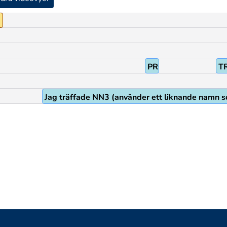
PRO1
T
Jag träffade NN3 (använder ett liknande namn so