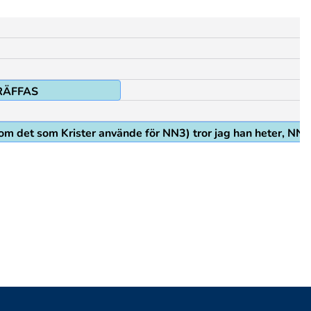
RÄFFAS
m det som Krister använde för NN3) tror jag han heter, NN3 f