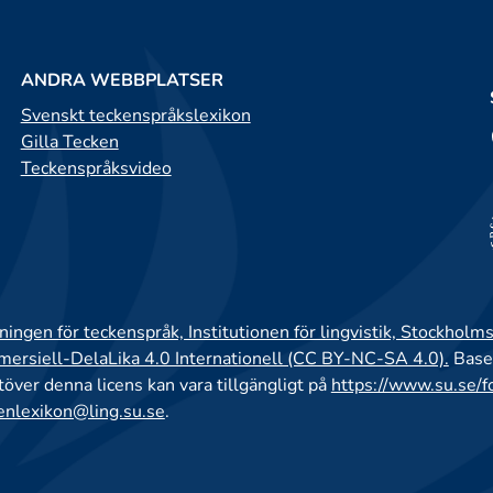
ANDRA WEBBPLATSER
Svenskt teckenspråkslexikon
Gilla Tecken
Teckenspråksvideo
ingen för teckenspråk, Institutionen för lingvistik, Stockholms
rsiell-DelaLika 4.0 Internationell (CC BY-NC-SA 4.0).
Base
utöver denna licens kan vara tillgängligt på
https://www.su.se/f
enlexikon@ling.su.se
.