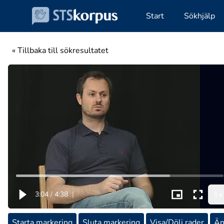
Start
Sökhjälp
« Tillbaka till sökresultatet
1x
3:04
/
4:38
|
Starta markering
Sluta markering
Visa/Dölj rader
Än