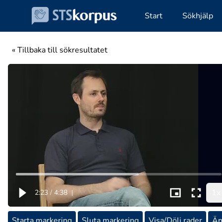
Start
Sökhjälp
« Tillbaka till sökresultatet
1x
2:23
/
4:38
|
Starta markering
Sluta markering
Visa/Dölj rader
Än