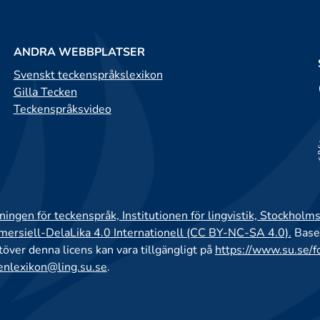
ANDRA WEBBPLATSER
Svenskt teckenspråkslexikon
Gilla Tecken
Teckenspråksvideo
ingen för teckenspråk, Institutionen för lingvistik, Stockholms
rsiell-DelaLika 4.0 Internationell (CC BY-NC-SA 4.0).
Base
utöver denna licens kan vara tillgängligt på
https://www.su.se/f
enlexikon@ling.su.se
.