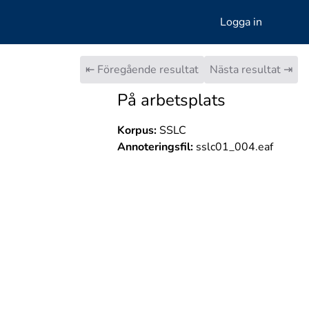
Logga in
⇤ Föregående resultat
Nästa resultat ⇥
På arbetsplats
Korpus:
SSLC
Annoteringsfil:
sslc01_004.eaf