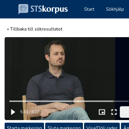
Start
Sökhjälp
« Tillbaka till sökresultatet
1x
5:33
/
6:27
|
Starta markering
Sluta markering
Visa/Dölj rader
Än