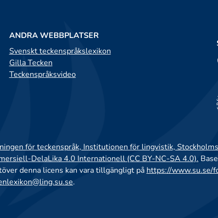
ANDRA WEBBPLATSER
Svenskt teckenspråkslexikon
Gilla Tecken
Teckenspråksvideo
ingen för teckenspråk, Institutionen för lingvistik, Stockholms
rsiell-DelaLika 4.0 Internationell (CC BY-NC-SA 4.0).
Base
utöver denna licens kan vara tillgängligt på
https://www.su.se/f
enlexikon@ling.su.se
.