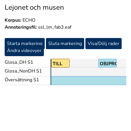
Lejonet och musen
Korpus:
ECHO
Annoteringsfil:
ssl_lm_fab3.eaf
Starta markering
Sluta markering
Visa/Dölj rader
Ändra videovyer
Glosa_DH S1
TILL
OBJPRO
Glosa_NonDH S1
Översättning S1