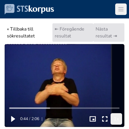
« Tillbaka till
⇤ Föregående
Nästa
sökresultatet
resultat
resultat ⇥
1x
0:44
/
2:06
|