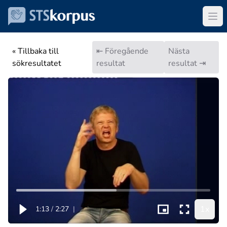
« Tillbaka till
⇤ Föregående
Nästa
sökresultatet
resultat
resultat ⇥
1x
1:13
/
2:27
|