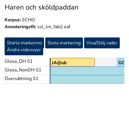
Haren och sköldpaddan
Korpus:
ECHO
Annoteringsfil:
ssl_lm_fab2.eaf
Starta markering
Sluta markering
Visa/Dölj rader
Ändra videovyer
Glosa_DH S1
KA
JA@ub
GOT
Glosa_NonDH S1
Översättning S1